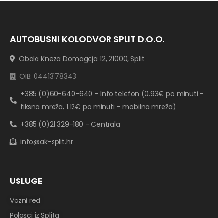
AUTOBUSNI KOLODVOR SPLIT D.O.O.
Obala Kneza Domagoja 12, 21000, Split
OIB: 04413178343
+385 (0)60-640-640 - Info telefon (0.93€ po minuti -
fiksna mreža, 1.12€ po minuti - mobilna mreža)
+385 (0)21 329-180 - Centrala
info@ak-split.hr
USLUGE
Vozni red
Polasci iz Splita