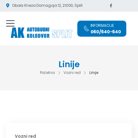
Obala Kneza Domagoja 12, 21000, Split
INFORMACIJE
060/640-640
Linije
Početna
Vozni red
Linije
Vozni red