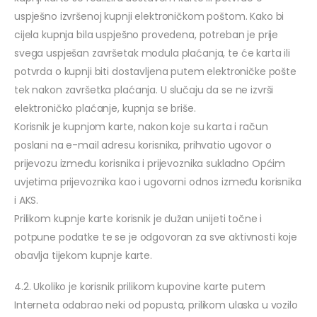
uspješno izvršenoj kupnji elektroničkom poštom. Kako bi
cijela kupnja bila uspješno provedena, potreban je prije
svega uspješan završetak modula plaćanja, te će karta ili
potvrda o kupnji biti dostavljena putem elektroničke pošte
tek nakon završetka plaćanja. U slučaju da se ne izvrši
elektroničko plaćanje, kupnja se briše.
Korisnik je kupnjom karte, nakon koje su karta i račun
poslani na e-mail adresu korisnika, prihvatio ugovor o
prijevozu između korisnika i prijevoznika sukladno Općim
uvjetima prijevoznika kao i ugovorni odnos između korisnika
i AKS.
Prilikom kupnje karte korisnik je dužan unijeti točne i
potpune podatke te se je odgovoran za sve aktivnosti koje
obavlja tijekom kupnje karte.
4.2. Ukoliko je korisnik prilikom kupovine karte putem
Interneta odabrao neki od popusta, prilikom ulaska u vozilo