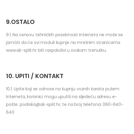
9.OSTALO
9.1. Na osnovu tehničkih posebnosti Interneta ne može se
jamčiti da će svi moduli kupnje na mrežnim stranicama
www.ak-split.hr biti raspoloživi u svakom trenutku.
10. UPITI / KONTAKT
10.1. Upite koji se odnose na kupnju voznih karata putem
Interneta, korisnici mogu uputiti na sljedeću adresu e-
pošte:
podrska@ak-split.hr
, te na broj telefona: 060-640-
640