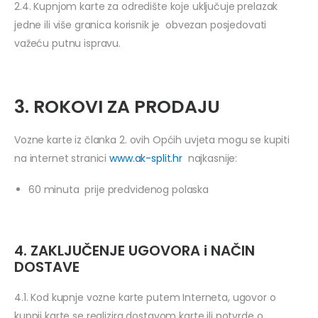
2.4. Kupnjom karte za odredište koje uključuje prelazak
jedne ili više granica korisnik je obvezan posjedovati
važeću putnu ispravu.
3. ROKOVI ZA PRODAJU
Vozne karte iz članka 2. ovih Općih uvjeta mogu se kupiti
na internet stranici
www.ak-split.hr
najkasnije:
60 minuta prije predviđenog polaska
4. ZAKLJUČENJE UGOVORA i NAČIN
DOSTAVE
4.1. Kod kupnje vozne karte putem Interneta, ugovor o
kupnji karte se realizira dostavom karte ili potvrde o