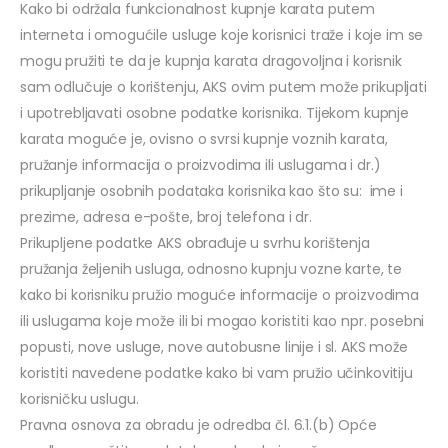
Kako bi održala funkcionalnost kupnje karata putem
interneta i omogućile usluge koje korisnici traže i koje im se
mogu pružiti te da je kupnja karata dragovoljna i korisnik
sam odlučuje o korištenju, AKS ovim putem može prikupljati
i upotrebljavati osobne podatke korisnika. Tijekom kupnje
karata moguće je, ovisno o svrsi kupnje voznih karata,
pružanje informacija o proizvodima ili uslugama i dr.)
prikupljanje osobnih podataka korisnika kao što su: ime i
prezime, adresa e-pošte, broj telefona i dr.
Prikupljene podatke AKS obrađuje u svrhu korištenja
pružanja željenih usluga, odnosno kupnju vozne karte, te
kako bi korisniku pružio moguće informacije o proizvodima
ili uslugama koje može ili bi mogao koristiti kao npr. posebni
popusti, nove usluge, nove autobusne linije i sl. AKS može
koristiti navedene podatke kako bi vam pružio učinkovitiju
korisničku uslugu.
Pravna osnova za obradu je odredba čl. 6.1.(b) Opće