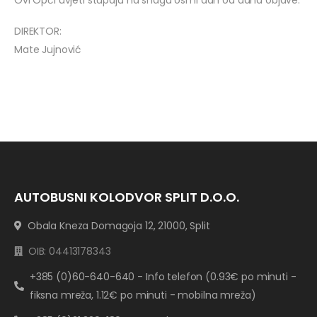
Ovi Opći uvjeti stupaju na snagu osmi dan od dana objave.
DIREKTOR:
Mate Jujnović
AUTOBUSNI KOLODVOR SPLIT D.O.O.
Obala Kneza Domagoja 12, 21000, Split
OIB: 04413178343
+385 (0)60-640-640 - Info telefon (0.93€ po minuti -
fiksna mreža, 1.12€ po minuti - mobilna mreža)