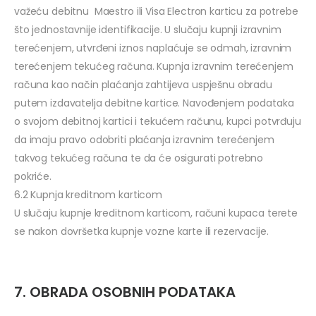
važeću debitnu Maestro ili Visa Electron karticu za potrebe
što jednostavnije identifikacije. U slučaju kupnji izravnim
terećenjem, utvrđeni iznos naplaćuje se odmah, izravnim
terećenjem tekućeg računa. Kupnja izravnim terećenjem
računa kao način plaćanja zahtijeva uspješnu obradu
putem izdavatelja debitne kartice. Navođenjem podataka
o svojom debitnoj kartici i tekućem računu, kupci potvrđuju
da imaju pravo odobriti plaćanja izravnim terećenjem
takvog tekućeg računa te da će osigurati potrebno
pokriće.
6.2 Kupnja kreditnom karticom
U slučaju kupnje kreditnom karticom, računi kupaca terete
se nakon dovršetka kupnje vozne karte ili rezervacije.
7. OBRADA OSOBNIH PODATAKA