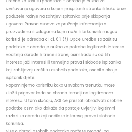
uredbe za zaštitu podataka – obrada je nužna za
izvršavanje ugovora u kojem je ispitanik stranka ili kako bi se
poduzele radnje na zahtjev ispitanika prije sklapanja
ugovora. Pravna osnova za pružanje informacija o
proizvodima ili uslugama koje može ili bi korisnik mogao
koristiti je odredba čl. čl. 6.1. (f) Opće uredbe za zaštitu
podataka – obrada je nužna za potrebe legitimnih interesa
voditelja obrade ili treće strane, osim kada su od tih
interesa jači interesi ili temeljna prava i slobode ispitanika
koji zahtijevaju zaštitu osobnih podataka, osobito ako je
ispitanik dijete.
Napominjemo korisniku kako u svakom trenutku može
uložiti prigovor kada se obrada temelji na legitimnom
interesu. U tom slučaju, AKS će prestati obrađivati osobne
podatke osim ako dokaže da postoje uvjerljivi legitimni
razlozi za obradu koji nadilaze interese, prava i slobode
korisnika.
Više o obradi osobnih podataka možete pronaći na