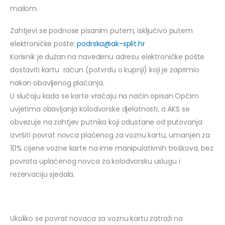
mailom.
Zahtjevi se podnose pisanim putem, isključivo putem
elektroničke pošte:
podrska@ak-split.hr
Korisnik je dužan na navedenu adresu elektroničke pošte
dostaviti kartu račun (potvrdu o kupnji) koji je zaprimio
nakon obavljenog plaćanja.
U slučaju kada se karte vraćaju na način opisan Općim
uvjetima obavljanja kolodvorske djelatnosti, a AKS se
obvezuje na zahtjev putnika koji odustane od putovanja
izvršiti povrat novca plaćenog za voznu kartu, umanjen za
10% cijene vozne karte na ime manipulativnih troškova, bez
povrata uplaćenog novca za kolodvorsku uslugu i
rezervaciju sjedala.
Ukoliko se povrat novaca za voznu kartu zatraži na