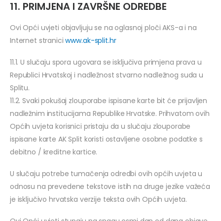
11. PRIMJENA I ZAVRŠNE ODREDBE
Ovi Opći uvjeti objavljuju se na oglasnoj ploči AKS-a i na
Internet stranici
www.ak-split.hr
11.1. U slučaju spora ugovara se isključiva primjena prava u
Republici Hrvatskoj i nadležnost stvarno nadležnog suda u
Splitu.
11.2. Svaki pokušaj zlouporabe ispisane karte bit će prijavljen
nadležnim institucijama Republike Hrvatske. Prihvatom ovih
Općih uvjeta korisnici pristaju da u slučaju zlouporabe
ispisane karte AK Split koristi ostavljene osobne podatke s
debitno / kreditne kartice.
U slučaju potrebe tumačenja odredbi ovih općih uvjeta u
odnosu na prevedene tekstove istih na druge jezike važeća
je isključivo hrvatska verzije teksta ovih Općih uvjeta.