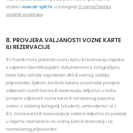
stranici
www.ak-split.hr
u kategoriji
O nama/Zaštita
osobnih podataka
8. PROVJERA VALJANOSTI VOZNE KARTE
ILI REZERVACIJE
8.1. Putnik mora pokazati voznu kartu ili rezervaciju zajedno
s valjanim identifikacijskim dokumentom s fotografijom,
kada tako zatraže zaposlenici AKS ili voznog osoblja
prijevoznika, tijekom kontrola karata za potrebe provjere
valjanosti voznih karata ili rezervacija, isključivo u svrhu
provjere valjanosti vozne karte ili ostvarenog popusta,
ovisno o zadanoj kategoriji (studenti, umirovljenici i sl.).
8.2. Vozna karta ili rezervacija je važeća isključivo za polazak
u vrijeme naznačeno na voznoj karti ili rezervaciji i za
naznačenog prijevoznika.