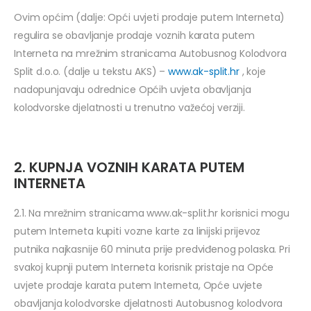
Ovim općim (dalje: Opći uvjeti prodaje putem Interneta)
regulira se obavljanje prodaje voznih karata putem
Interneta na mrežnim stranicama Autobusnog Kolodvora
Split d.o.o. (dalje u tekstu AKS) –
www.ak-split.hr
, koje
nadopunjavaju odrednice Općih uvjeta obavljanja
kolodvorske djelatnosti u trenutno važećoj verziji.
2. KUPNJA VOZNIH KARATA PUTEM
INTERNETA
2.1. Na mrežnim stranicama www.ak-split.hr korisnici mogu
putem Interneta kupiti vozne karte za linijski prijevoz
putnika najkasnije 60 minuta prije predviđenog polaska. Pri
svakoj kupnji putem Interneta korisnik pristaje na Opće
uvjete prodaje karata putem Interneta, Opće uvjete
obavljanja kolodvorske djelatnosti Autobusnog kolodvora