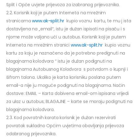
Split i Opće uvjete prijevoza za izabranog prijevoznika.
2.2. Korisnik koji je putem Interneta na mrežnim
stranicama
www.ak-split.hr
kupio voznu kartu, te mu j ista
dostavljena na „email“, istu je dužan ispisati na pisaču i s
njome može valjano ući u autobus. Korisnik koji je putem
Interneta na mrežnim stranici
www.ak-split.hr
kupio voznu
kartu za koju je naznačeno da je potrebno predignuti na
blagajnama kolodvora “ istu je dužan podignuti na
blagajnama Autobusnog Kolodvora s potvrdom o kupnji i
šifrom talona. Ukoliko je karta korisniku poslana putem
email-a nije ju moguće podignuti na blagajnama. Način
dostave: EMAIL – Karta dobivena email-om ispisana vrijedi
za ulaz u autobus; BLAGAJNE – karte se moraju podignuti na
blagajnama kolodvora.
2.3. Kod povratnih karata korisnik je dužan rezervirati
povratak sukladno Općim uvjetima obavljanja prijevoza
odabranog prijevoznika.