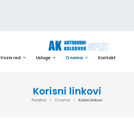
Vozni red
Usluge
O nama
Kontakt
Korisni linkovi
Početna
O nama
Korisni linkovi