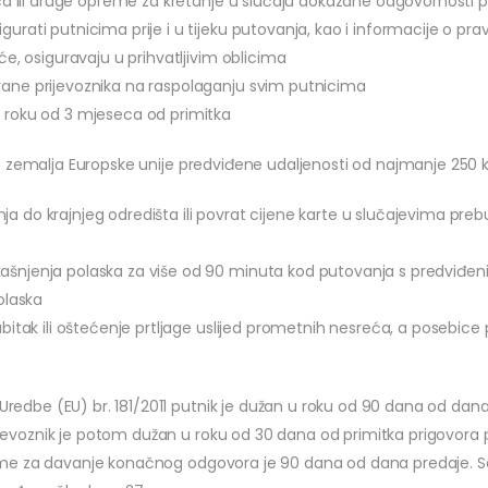
lica ili druge opreme za kretanje u slučaju dokazane odgovornosti p
gurati putnicima prije i u tijeku putovanja, kao i informacije o 
uće, osiguravaju u prihvatljivim oblicima
trane prijevoznika na raspolaganju svim putnicima
u roku od 3 mjeseca od primitka
 više zemalja Europske unije predviđene udaljenosti od najmanje 250 k
 do krajnjeg odredišta ili povrat cijene karte u slučajevima prebuki
kašnjenja polaska za više od 90 minuta kod putovanja s predviđ
olaska
gubitak ili oštećenje prtljage uslijed prometnih nesreća, a poseb
Uredbe (EU) br. 181/2011 putnik je dužan u roku od 90 dana od dana ka
ijevoznik je potom dužan u roku od 30 dana od primitka prigovora pu
Vrijeme za davanje konačnog odgovora je 90 dana od dana predaje. 