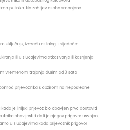
rijevoznika ili autobusnog kolodvora
pravima putnika. Na zahtjev osoba smanjene
m uključuju, između ostalog, i slijedeće:
ranja ili u slučajevima otkazivanja ili kašnjenja
enim vremenom trajanja dužim od 3 sata
ice pomoć prijevoznika s obzirom na neposredne
da je linijski prijevoz bio obavljen prvo dostaviti
tnika obavijestiti da li je njegov prigovor usvojen,
Samo u slučajevima kada prijevoznik prigovor