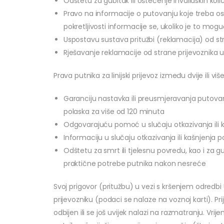
Odštetu za gubitak ili oštećenje invalidskih ko
Pravo na informacije o putovanju koje treba osi
pokretljivosti informacije se, ukoliko je to mog
Uspostavu sustava pritužbi (reklamacija) od s
Rješavanje reklamacije od strane prijevoznika 
Prava putnika za linijski prijevoz između dvije ili
Garanciju nastavka ili preusmjeravanja putovanja
polaska za više od 120 minuta
Odgovarajuću pomoć u slučaju otkazivanja ili 
Informaciju u slučaju otkazivanja ili kašnjenja p
Odštetu za smrt ili tjelesnu povredu, kao i za 
praktične potrebe putnika nakon nesreće
Svoj prigovor (pritužbu) u vezi s kršenjem odredbi 
prijevozniku (podaci se nalaze na voznoj karti). Pr
odbijen ili se još uvijek nalazi na razmatranju. 