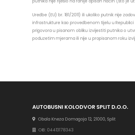
putnika nije riješio na ranije opisan način (što je
Uredbe (EU) br. 181/2011) ili ukoliko putnik nije za
infrastrukture kao provedbenom tijelu u Republic
prigovora u pisanom obliku izvijestiti putnika o 
poduzetim mjerama ili nije u propisanom roku i
AUTOBUSNI KOLODVOR SPLIT D.O.O.
Obala Kneza Domagoja 12, 21000, Split
OIB: 04413178343