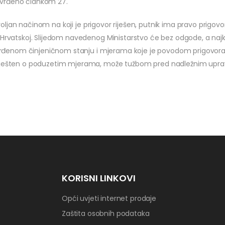
 utvrđeno člankom 27.
dovoljan načinom na koji je prigovor riješen, putnik ima pravo prigovo
i Hrvatskoj. Slijedom navedenog Ministarstvo će bez odgode, a na
utvrđenom činjeničnom stanju i mjerama koje je povodom prigovora p
zviješten o poduzetim mjerama, može tužbom pred nadležnim upra
KORISNI LINKOVI
Opći uvjeti internet prodaje
Zaštita osobnih podataka