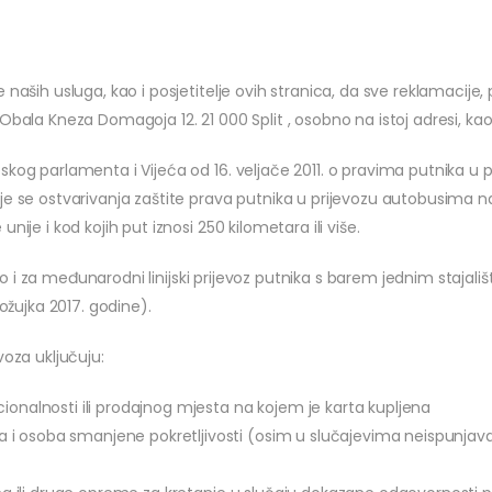
 naših usluga, kao i posjetitelje ovih stranica, da sve reklamacije
Obala Kneza Domagoja 12. 21 000 Split , osobno na istoj adresi, kao
kog parlamenta i Vijeća od 16. veljače 2011. o pravima putnika u p
e se ostvarivanja zaštite prava putnika u prijevozu autobusima na 
ije i kod kojih put iznosi 250 kilometara ili više.
 kao i za međunarodni linijski prijevoz putnika s barem jednim staja
ožujka 2017. godine).
voza uključuju:
ionalnosti ili prodajnog mjesta na kojem je karta kupljena
i osoba smanjene pokretljivosti (osim u slučajevima neispunjavan