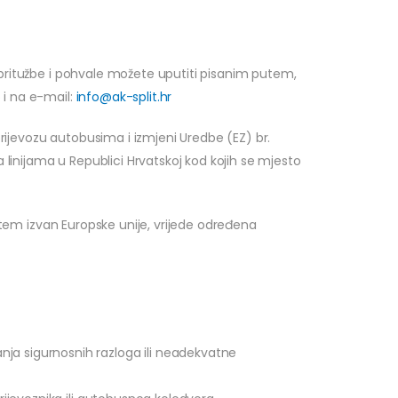
, pritužbe i pohvale možete uputiti pisanim putem,
 i na e-mail:
info@ak-split.hr
rijevozu autobusima i izmjeni Uredbe (EZ) br.
linijama u Republici Hrvatskoj kod kojih se mjesto
lištem izvan Europske unije, vrijede određena
ja sigurnosnih razloga ili neadekvatne