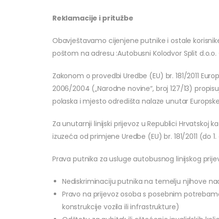
Reklamacije i pritužbe
Obavještavamo cijenjene putnike i ostale korisnike
poštom na adresu :Autobusni Kolodvor Split d.o.o. 
Zakonom o provedbi Uredbe (EU) br. 181/2011 Europs
2006/2004 („Narodne novine“, broj 127/13) propisuj
polaska i mjesto odredišta nalaze unutar Europske un
Za unutarnji linijski prijevoz u Republici Hrvatskoj
izuzeća od primjene Uredbe (EU) br. 181/2011 (do 1. 
Prava putnika za usluge autobusnog linijskog prije
Nediskriminaciju putnika na temelju njihove nac
Pravo na prijevoz osoba s posebnim potrebama 
konstrukcije vozila ili infrastrukture)