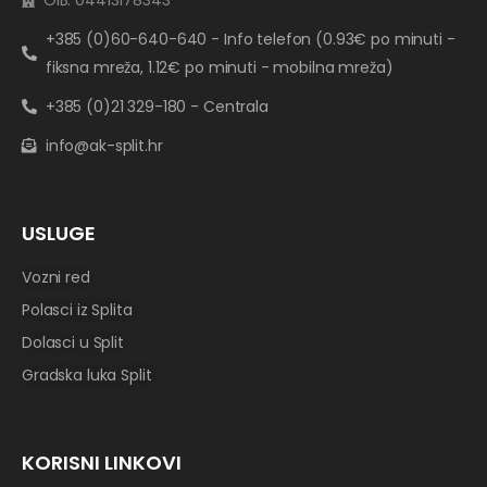
OIB: 04413178343
+385 (0)60-640-640 - Info telefon (0.93€ po minuti -
fiksna mreža, 1.12€ po minuti - mobilna mreža)
+385 (0)21 329-180 - Centrala
info@ak-split.hr
USLUGE
Vozni red
Polasci iz Splita
Dolasci u Split
Gradska luka Split
KORISNI LINKOVI