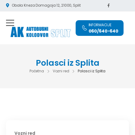
Obala Kneza Domagoja 12, 21000, Split
INFORMACIJE
060/640-640
Polasci iz Splita
Početna
Vozni red
Polasci iz Splita
Vozni red