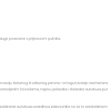
usluge povezane s prijevozom putnika.
rvaciju dolaznog ili odlaznog perona i omogućavanje nesmetanog 
a dostavljenim Dozvolama, najavu polazaka i dolazaka autobusa p
parkiranje autobusa pojedinog prijevoznika na za to predviđenom m