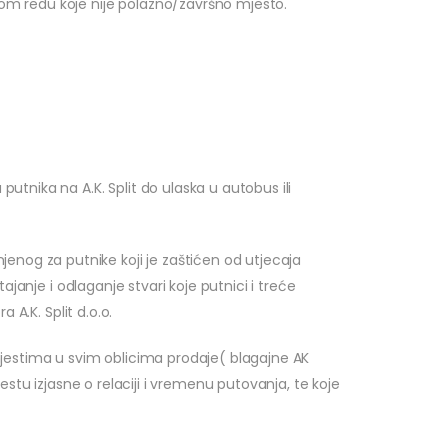
nom redu koje nije polazno/završno mjesto.
utnika na A.K. Split do ulaska u autobus ili
nog za putnike koji je zaštićen od utjecaja
ajanje i odlaganje stvari koje putnici i treće
 A.K. Split d.o.o.
jestima u svim oblicima prodaje( blagajne AK
estu izjasne o relaciji i vremenu putovanja, te koje