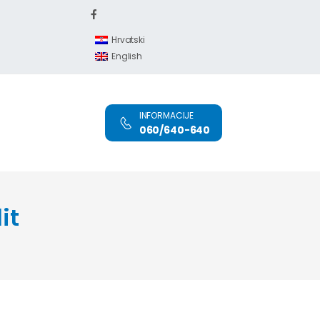
Hrvatski
English
INFORMACIJE
060/640-640
it