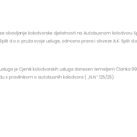
se obavljanje kolodvorske djelatnosti na Autobusnom kolodvoru Spli
. Split d.o.o. pruža svoje usluge, odnosno prava i obveze A.K. Split d.o
h usluga je Cjenik kolodvorskih usluga donesen temeljem Članka 9
du s pravilnikom o autobusnih kolodvora ( „N.N.“ 125/25)