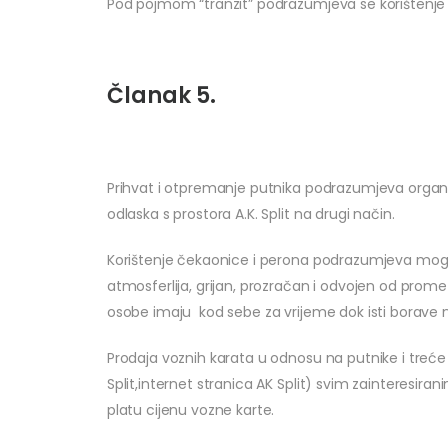
Pod pojmom “tranzit” podrazumjeva se korištenje A
Članak 5.
Prihvat i otpremanje putnika podrazumjeva organiza
odlaska s prostora A.K. Split na drugi način.
Korištenje čekaonice i perona podrazumjeva moguć
atmosferlija, grijan, prozračan i odvojen od prometn
osobe imaju kod sebe za vrijeme dok isti borave na p
Prodaja voznih karata u odnosu na putnike i tre
Split,internet stranica AK Split) svim zainteresira
platu cijenu vozne karte.