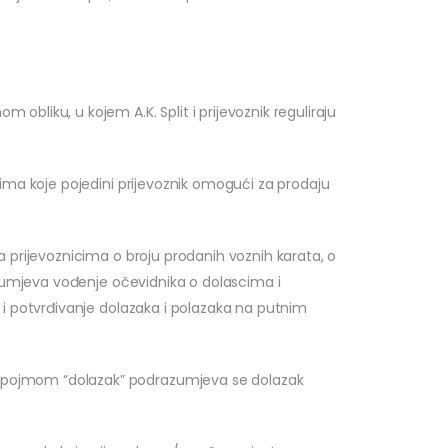
liku, u kojem A.K. Split i prijevoznik reguliraju
ima koje pojedini prijevoznik omogući za prodaju
 prijevoznicima o broju prodanih voznih karata, o
azumjeva vođenje očevidnika o dolascima i
i potvrđivanje dolazaka i polazaka na putnim
 pojmom “dolazak” podrazumjeva se dolazak