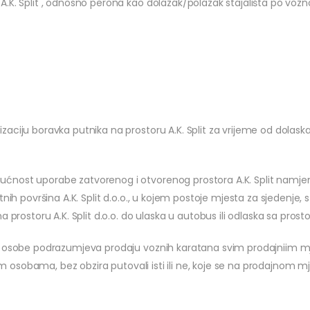
.K. Split , odnosno perona kao dolazak/polazak stajališta po voz
ciju boravka putnika na prostoru A.K. Split za vrijeme od dolaska p
nost uporabe zatvorenog i otvorenog prostora A.K. Split namjenje
ih površina A.K. Split d.o.o., u kojem postoje mjesta za sjedenje, st
rostoru A.K. Split d.o.o. do ulaska u autobus ili odlaska sa prostora
će osobe podrazumjeva prodaju voznih karatana svim prodajniim m
nim osobama, bez obzira putovali isti ili ne, koje se na prodajnom mj