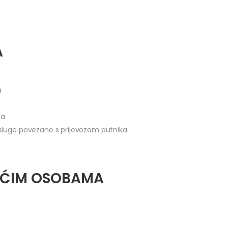
A
a
ta
usluge povezane s prijevozom putnika.
REĆIM OSOBAMA