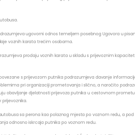
autobusa.
drazumjeva ugovorni odnos temeljem posebnog Ugovora u pisanom ob
aje voznih karata trećim osobama.
razumjeva prodaju voznih karata u skladu s prijevoznim kapacitet
e povezane s prijevozom putnika podrazumjeva davanje informacija
oblemima pri organizaciji prometovanja i slično, a naročito podr
ju obavljanje djelatnosti prijevoza putnika u cestovnom prometu 
 prijevoznika.
autobusa sa perona kao polaznog mjesta po voznom redu, a pod
anja odnosno iskrcaja putnika po voznom redu.