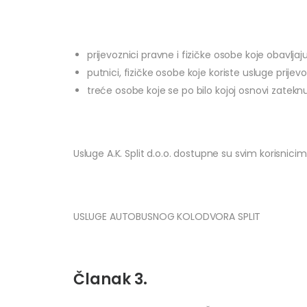
prijevoznici pravne i fizičke osobe koje obavlj
putnici, fizičke osobe koje koriste usluge prij
treće osobe koje se po bilo kojoj osnovi zateknu 
Usluge A.K. Split d.o.o. dostupne su svim korisni
USLUGE AUTOBUSNOG KOLODVORA SPLIT
Članak 3.