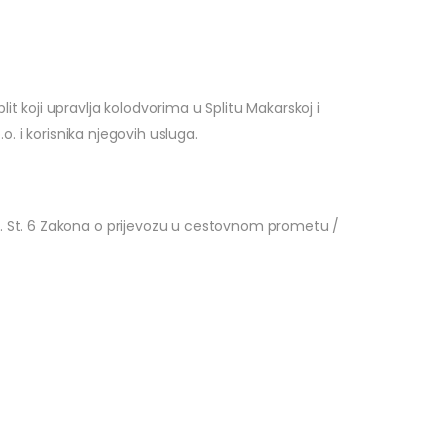
t koji upravlja kolodvorima u Splitu Makarskoj i
.o. i korisnika njegovih usluga.
9. St. 6 Zakona o prijevozu u cestovnom prometu /