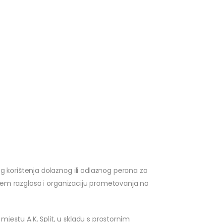
korištenja dolaznog ili odlaznog perona za
utem razglasa i organizaciju prometovanja na
jestu A.K. Split, u skladu s prostornim