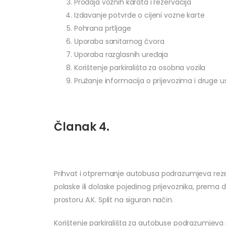
Prodaja voznih karata i rezervacija
Izdavanje potvrde o cijeni vozne karte
Pohrana prtljage
Uporaba sanitarnog čvora
Uporaba razglasnih uređaja
Korištenje parkirališta za osobna vozila
Pružanje informacija o prijevozima i druge 
Članak 4.
Prihvat i otpremanje autobusa podrazumjeva reze
polaske ili dolaske pojedinog prijevoznika, prem
prostoru A.K. Split na siguran način.
Korištenje parkirališta za autobuse podrazumjeva 