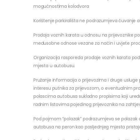
mogućnostima kolodvora
Korištenje parkirališta ne podrazumjeva čuvanje 
Prodaja voznih karata u odnosu na prijevoznike po
međusobne odnose vezane za način i uvjete prod
Organizacija rasporeda prodaje voznih karata pod
mjesta u autobusu.
Pružanje informacija o prijevozima i druge uslug
interesu putnika za prijevozom, o eventualnim pr
polascima autobusa sukladno propisima koji uređu
radnim listovima pojedinog prijevoznika na zahtjev
Pod pojmom “polazak” podrazumjeva se polazak 
autobusa na peron kao posljednjeg mjesta pristaj