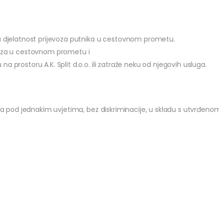
aju djelatnost prijevoza putnika u cestovnom prometu.
evoza u cestovnom prometu i
na prostoru A.K. Split d.o.o. ili zatraže neku od njegovih usluga.
cima pod jednakim uvjetima, bez diskriminacije, u skladu s utvrđe