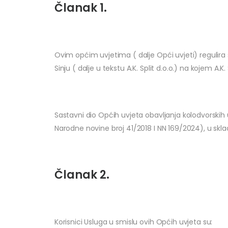
Članak 1.
Ovim općim uvjetima ( dalje Opći uvjeti) regulira 
Sinju ( dalje u tekstu A.K. Split d.o.o.) na kojem A.K
Sastavni dio Općih uvjeta obavljanja kolodvorski
Narodne novine broj 41/2018 I NN 169/2024), u skla
Članak 2.
Korisnici Usluga u smislu ovih Općih uvjeta su: