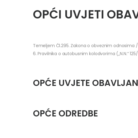
OPĆI UVJETI OBA
Temeljem Čl.295. Zakona o obveznim odnosima /N.N
6. Pravilnika o autobusnim kolodvorima („N.N.“ 125
OPĆE UVJETE OBAVLJAN
OPĆE ODREDBE